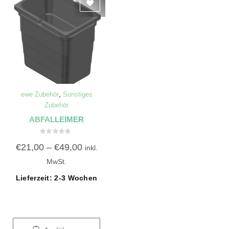
,
ewe Zubehör
Sonstiges
Zubehör
ABFALLEIMER
Bewertet
€
21,00
–
€
49,00
mit
inkl.
0
von
MwSt.
5
Lieferzeit: 2-3 Wochen