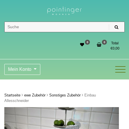
Skip
to
content
Pointinger Shop
0
0
Total
€
0,00
Mein Konto
Startseite
ewe Zubehör
Sonstiges Zubehör
Einbau
Allesschneider