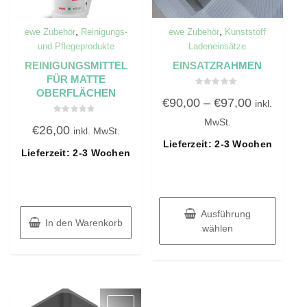
,
,
ewe Zubehör
Reinigungs-
ewe Zubehör
Kunststoff
und Pflegeprodukte
Ladeneinsätze
REINIGUNGSMITTEL
EINSATZRAHMEN
FÜR MATTE
OBERFLÄCHEN
Bewertet
€
90,00
–
€
97,00
mit
inkl.
0
von
Bewertet
MwSt.
5
€
26,00
mit
inkl. MwSt.
0
Lieferzeit: 2-3 Wochen
von
Lieferzeit: 2-3 Wochen
5
Ausführung
In den Warenkorb
wählen