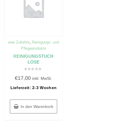
,
ewe Zubehör
Reinigungs- und
Pflegeprodukte
REINIGUNGSTUCH
LOSE
Bewertet
€
17,00
mit
inkl. MwSt.
0
von
Lieferzeit: 2-3 Wochen
5
In den Warenkorb