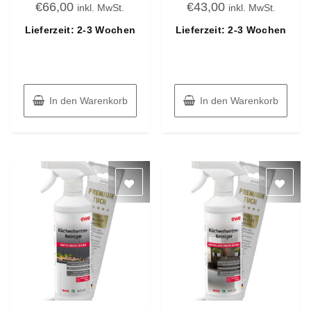
€
66,00
€
43,00
mit
mit
inkl. MwSt.
inkl. MwSt.
0
0
von
von
Lieferzeit: 2-3 Wochen
Lieferzeit: 2-3 Wochen
5
5
In den Warenkorb
In den Warenkorb