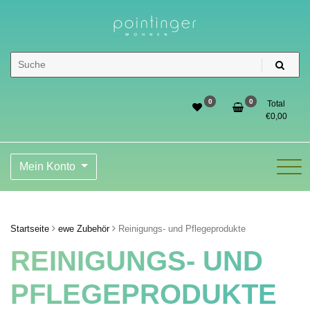
Skip
to
content
Pointinger Shop
0
0
Total
€
0,00
Mein Konto
Startseite
ewe Zubehör
Reinigungs- und Pflegeprodukte
REINIGUNGS- UND
PFLEGEPRODUKTE