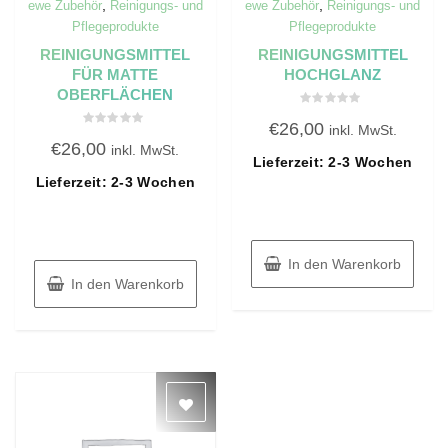
,
,
ewe Zubehör
Reinigungs- und
ewe Zubehör
Reinigungs- und
Pflegeprodukte
Pflegeprodukte
REINIGUNGSMITTEL
REINIGUNGSMITTEL
FÜR MATTE
HOCHGLANZ
OBERFLÄCHEN
Bewertet
€
26,00
mit
inkl. MwSt.
Bewertet
0
€
26,00
mit
inkl. MwSt.
von
0
Lieferzeit: 2-3 Wochen
5
von
Lieferzeit: 2-3 Wochen
5
In den Warenkorb
In den Warenkorb