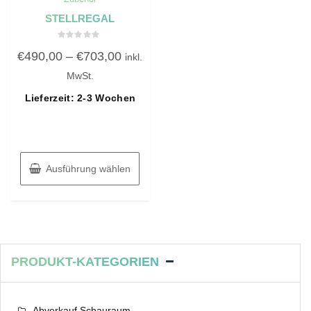
STELLREGAL
Bewertet
€
490,00
–
€
703,00
mit
inkl.
0
von
MwSt.
5
Lieferzeit: 2-3 Wochen
Ausführung wählen
PRODUKT-KATEGORIEN
Abverkauf Schauraum