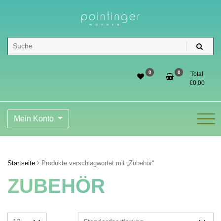
Skip
to
content
Pointinger Shop
0
0
Total
€
0,00
Mein Konto
Startseite
Produkte verschlagwortet mit „Zubehör“
ZUBEHÖR