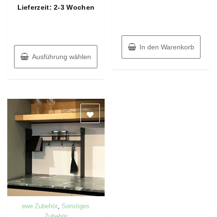
von
Lieferzeit: 2-3 Wochen
5
In den Warenkorb
Ausführung wählen
,
ewe Zubehör
Sonstiges
Zubehör