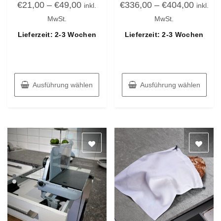
€
21,00
–
€
49,00
€
336,00
–
€
404,00
mit
mit
inkl.
inkl.
0
0
von
von
MwSt.
MwSt.
5
5
Lieferzeit: 2-3 Wochen
Lieferzeit: 2-3 Wochen
Ausführung wählen
Ausführung wählen