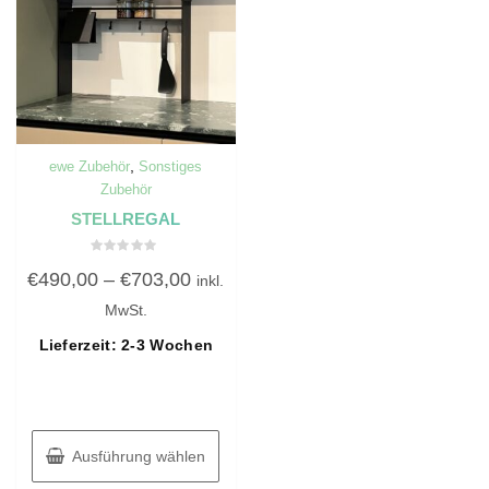
,
ewe Zubehör
Sonstiges
Zubehör
STELLREGAL
Bewertet
€
490,00
–
€
703,00
mit
inkl.
0
von
MwSt.
5
Lieferzeit: 2-3 Wochen
Ausführung wählen