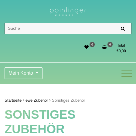
Skip
to
content
Pointinger Shop
0
0
Total
€
0,00
Mein Konto
Startseite
ewe Zubehör
Sonstiges Zubehör
SONSTIGES
ZUBEHÖR