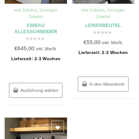
,
,
ewe Zubehör
Sonstiges
ewe Zubehör
Sonstiges
Zubehör
Zubehör
EINBAU
LEINENBEUTEL
ALLESSCHNEIDER
Bewertet
€
55,00
mit
inkl. MwSt.
Bewertet
0
€
645,00
mit
inkl. MwSt.
von
0
Lieferzeit: 2-3 Wochen
5
von
Lieferzeit: 2-3 Wochen
5
In den Warenkorb
Ausführung wählen